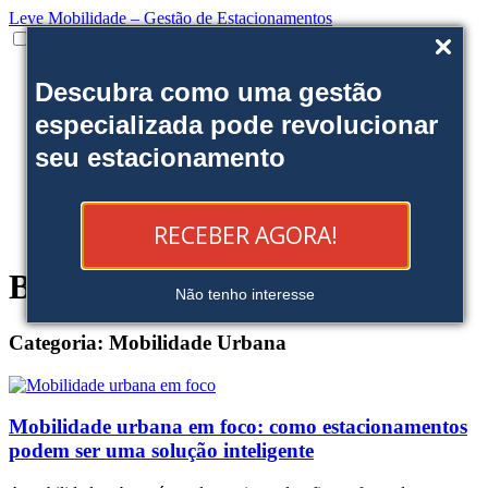
Leve Mobilidade – Gestão de Estacionamentos
Institucional
Descubra como uma gestão
Onde estamos
Nossas soluções
especializada pode revolucionar
Clientes
seu estacionamento
Fale Conosco
Trabalhe conosco
Ofereça uma área
Blog
RECEBER AGORA!
Reserve sua Vaga
Blog
Não tenho interesse
Categoria:
Mobilidade Urbana
Mobilidade urbana em foco: como estacionamentos
podem ser uma solução inteligente