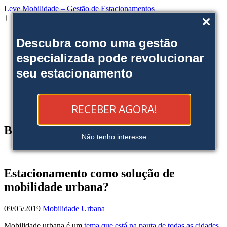
Leve Mobilidade – Gestão de Estacionamentos
Institucional
Descubra como uma gestão
Onde estamos
Nossas soluções
especializada pode revolucionar
Clientes
seu estacionamento
Fale Conosco
Trabalhe conosco
Ofereça uma área
Blog
RECEBER AGORA!
Reserve sua Vaga
Blog
Não tenho interesse
Estacionamento como solução de
mobilidade urbana?
09/05/2019
Mobilidade Urbana
Mobilidade urbana é um
tema que está na pauta de todas as cidades