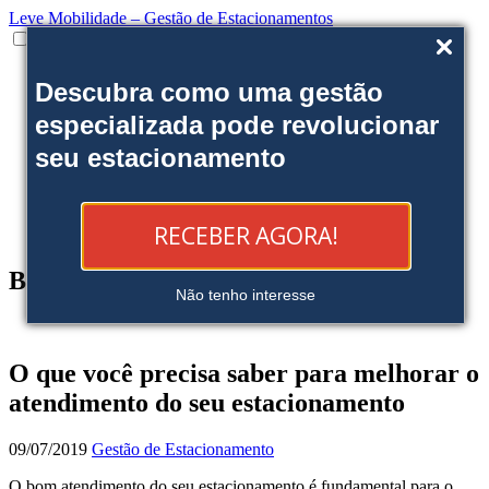
Leve Mobilidade – Gestão de Estacionamentos
Institucional
Descubra como uma gestão
Onde estamos
Nossas soluções
especializada pode revolucionar
Clientes
seu estacionamento
Fale Conosco
Trabalhe conosco
Ofereça uma área
Blog
RECEBER AGORA!
Reserve sua Vaga
Blog
Não tenho interesse
O que você precisa saber para melhorar o
atendimento do seu estacionamento
09/07/2019
Gestão de Estacionamento
O bom atendimento do seu estacionamento é fundamental para o