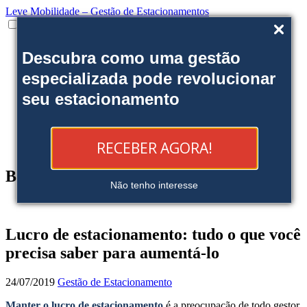
Leve Mobilidade – Gestão de Estacionamentos
Institucional
Descubra como uma gestão
Onde estamos
Nossas soluções
especializada pode revolucionar
Clientes
seu estacionamento
Fale Conosco
Trabalhe conosco
Ofereça uma área
Blog
RECEBER AGORA!
Reserve sua Vaga
Blog
Não tenho interesse
Lucro de estacionamento: tudo o que você
precisa saber para aumentá-lo
24/07/2019
Gestão de Estacionamento
Manter o lucro de estacionamento
é a preocupação de todo gestor