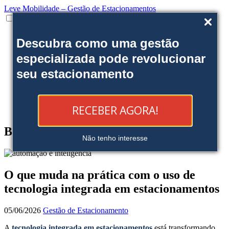
Leve Mobilidade – Gestão de Estacionamentos
Institucional
Descubra como uma gestão
Onde estamos
Nossas soluções
especializada pode revolucionar
Clientes
seu estacionamento
Fale Conosco
Trabalhe conosco
Ofereça uma área
Blog
RECEBER AGORA!
Reserve sua Vaga
Blog
Não tenho interesse
O que muda na prática com o uso de
tecnologia integrada em estacionamentos
05/06/2026
Gestão de Estacionamento
A
tecnologia integrada em estacionamentos
está transformando