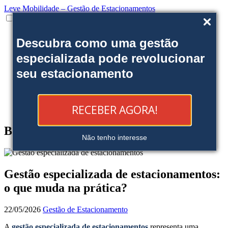
Leve Mobilidade – Gestão de Estacionamentos
Institucional
Descubra como uma gestão
Onde estamos
Nossas soluções
especializada pode revolucionar
Clientes
seu estacionamento
Fale Conosco
Trabalhe conosco
Ofereça uma área
Blog
RECEBER AGORA!
Reserve sua Vaga
Blog
Não tenho interesse
Gestão especializada de estacionamentos:
o que muda na prática?
22/05/2026
Gestão de Estacionamento
A
gestão especializada de estacionamentos
representa uma