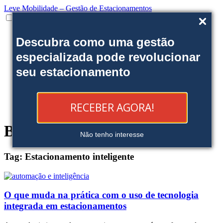
Leve Mobilidade – Gestão de Estacionamentos
Institucional
Descubra como uma gestão
Onde estamos
Nossas soluções
especializada pode revolucionar
Clientes
seu estacionamento
Fale Conosco
Trabalhe conosco
Ofereça uma área
Blog
RECEBER AGORA!
Reserve sua Vaga
Blog
Não tenho interesse
Tag:
Estacionamento inteligente
O que muda na prática com o uso de tecnologia
integrada em estacionamentos