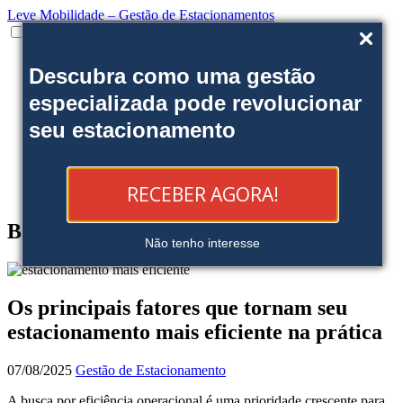
Leve Mobilidade – Gestão de Estacionamentos
Institucional
Descubra como uma gestão
Onde estamos
Nossas soluções
especializada pode revolucionar
Clientes
seu estacionamento
Fale Conosco
Trabalhe conosco
Ofereça uma área
Blog
RECEBER AGORA!
Reserve sua Vaga
Blog
Não tenho interesse
Os principais fatores que tornam seu
estacionamento mais eficiente na prática
07/08/2025
Gestão de Estacionamento
A busca por eficiência operacional é uma prioridade crescente para