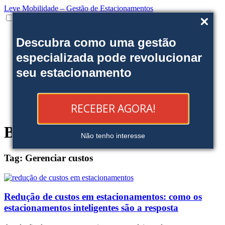
Leve Mobilidade – Gestão de Estacionamentos
Institucional
Descubra como uma gestão
Onde estamos
Nossas soluções
especializada pode revolucionar
Clientes
seu estacionamento
Fale Conosco
Trabalhe conosco
Ofereça uma área
Blog
RECEBER AGORA!
Reserve sua Vaga
Blog
Não tenho interesse
Tag:
Gerenciar custos
Redução de custos em estacionamentos: como os
estacionamentos inteligentes são a resposta