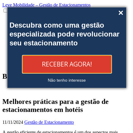
Leve Mobilidade – Gestão de Estacionamentos
Institucional
Descubra como uma gestão
Onde estamos
Nossas soluções
especializada pode revolucionar
Clientes
seu estacionamento
Fale Conosco
Trabalhe conosco
Ofereça uma área
Blog
RECEBER AGORA!
Reserve sua Vaga
Blog
Não tenho interesse
Melhores práticas para a gestão de
estacionamentos em hotéis
11/11/2024
Gestão de Estacionamento
A gestão eficiente de estacionamentos é um dos aspectos mais