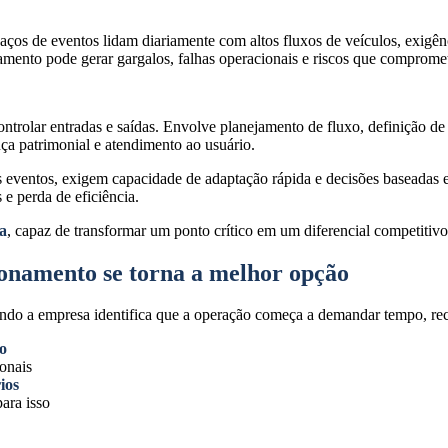
paços de eventos lidam diariamente com altos fluxos de veículos, exigênc
namento pode gerar gargalos, falhas operacionais e riscos que comprom
trolar entradas e saídas. Envolve planejamento de fluxo, definição de 
ça patrimonial e atendimento ao usuário.
des eventos, exigem capacidade de adaptação rápida e decisões basea
 e perda de eficiência.
ca
, capaz de transformar um ponto crítico em um diferencial competitivo
ionamento se torna a melhor opção
ndo a empresa identifica que a operação começa a demandar tempo, recu
o
onais
ios
para isso