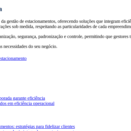
a
a gestão de estacionamentos, oferecendo soluções que integram eficiênc
rações sob medida, respeitando as particularidades de cada empreendim
nização, segurança, padronização e controle, permitindo que gestores 
 às necessidades do seu negócio.
estacionamento
orada garante eficiência
dos em eficiência operacional
ntos: estratégias para fidelizar clientes