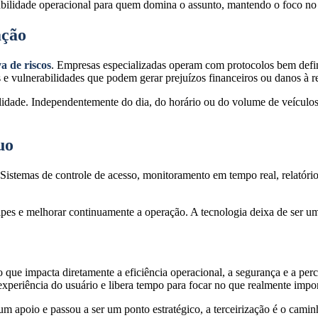
sabilidade operacional para quem domina o assunto, mantendo o foco n
ação
va de riscos
. Empresas especializadas operam com protocolos bem defin
s e vulnerabilidades que podem gerar prejuízos financeiros ou danos à r
lidade. Independentemente do dia, do horário ou do volume de veículos
.
uo
 Sistemas de controle de acesso, monitoramento em tempo real, relatór
pes e melhorar continuamente a operação. A tecnologia deixa de ser um 
 que impacta diretamente a eficiência operacional, a segurança e a per
 experiência do usuário e libera tempo para focar no que realmente impo
 apoio e passou a ser um ponto estratégico, a terceirização é o caminh