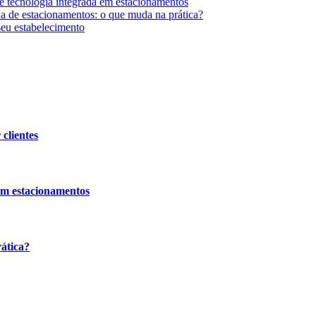
e tecnologia integrada em estacionamentos
da de estacionamentos: o que muda na prática?
seu estabelecimento
clientes
em estacionamentos
ática?