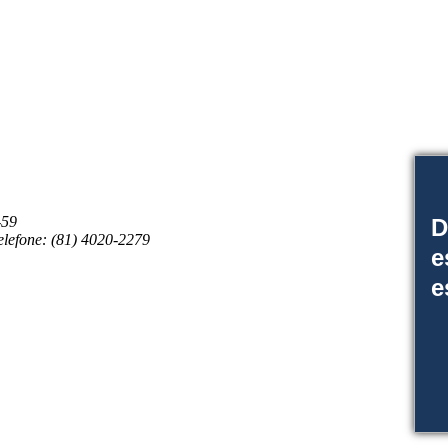
-59
D
elefone: (81) 4020-2279
e
e