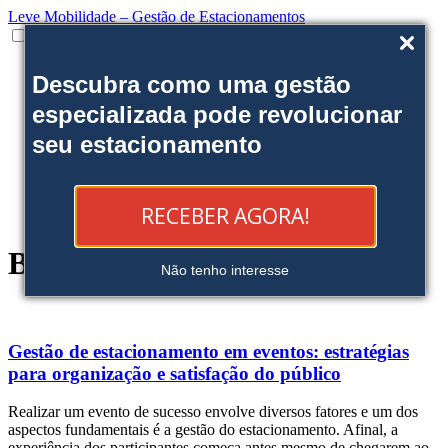
Leve Mobilidade – Gestão de Estacionamentos
Institucional
Descubra como uma gestão
Onde estamos
Nossas soluções
especializada pode revolucionar
Clientes
seu estacionamento
Fale Conosco
Trabalhe conosco
Ofereça uma área
Blog
RECEBER AGORA!
Reserve sua Vaga
Blog
Não tenho interesse
Gestão de estacionamento em eventos: estratégias
para organização e satisfação do público
Realizar um evento de sucesso envolve diversos fatores e um dos
aspectos fundamentais é a gestão do estacionamento. Afinal, a
experiência dos participantes começa antes mesmo de chegarem ao