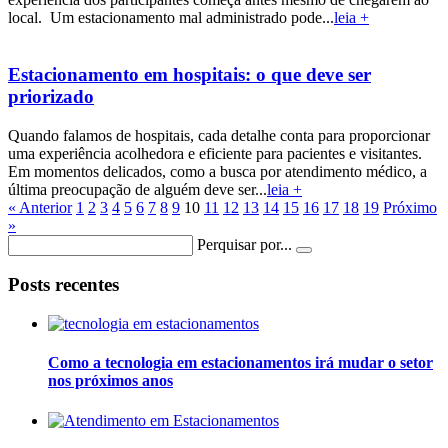
local. Um estacionamento mal administrado pode...
leia +
Estacionamento em hospitais: o que deve ser
priorizado
Quando falamos de hospitais, cada detalhe conta para proporcionar
uma experiência acolhedora e eficiente para pacientes e visitantes.
Em momentos delicados, como a busca por atendimento médico, a
última preocupação de alguém deve ser...
leia +
« Anterior
1
2
3
4
5
6
7
8
9
10
11
12
13
14
15
16
17
18
19
Próximo
»
Perquisar por...
Posts recentes
Como a tecnologia em estacionamentos irá mudar o setor
nos próximos anos