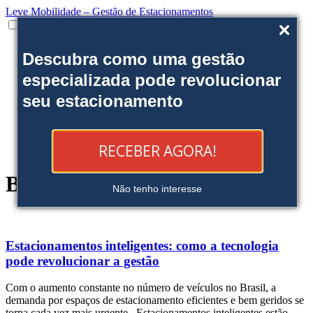
Leve Mobilidade – Gestão de Estacionamentos
Institucional
Descubra como uma gestão
Onde estamos
Nossas soluções
especializada pode revolucionar
Clientes
seu estacionamento
Fale Conosco
Trabalhe conosco
Ofereça uma área
Blog
RECEBER AGORA!
Reserve sua Vaga
Blog
Não tenho interesse
Estacionamentos inteligentes: como a tecnologia
pode revolucionar a gestão
Com o aumento constante no número de veículos no Brasil, a
demanda por espaços de estacionamento eficientes e bem geridos se
torna cada vez mais urgente. Estacionamentos inteligentes estão