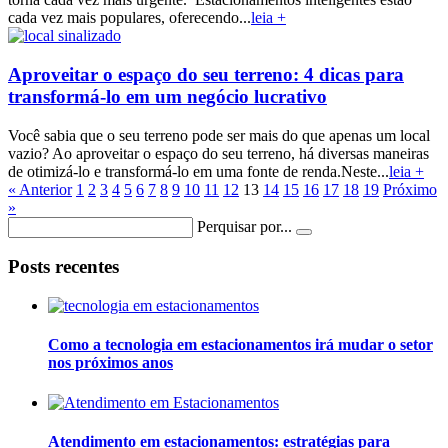
cada vez mais populares, oferecendo...
leia +
Aproveitar o espaço do seu terreno: 4 dicas para
transformá-lo em um negócio lucrativo
Você sabia que o seu terreno pode ser mais do que apenas um local
vazio? Ao aproveitar o espaço do seu terreno, há diversas maneiras
de otimizá-lo e transformá-lo em uma fonte de renda.Neste...
leia +
« Anterior
1
2
3
4
5
6
7
8
9
10
11
12
13
14
15
16
17
18
19
Próximo
»
Perquisar por...
Posts recentes
Como a tecnologia em estacionamentos irá mudar o setor
nos próximos anos
Atendimento em estacionamentos: estratégias para