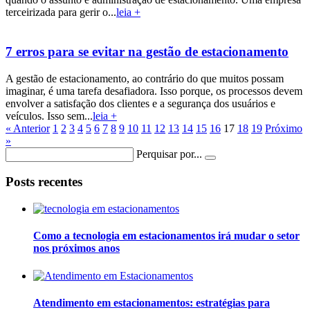
terceirizada para gerir o...
leia +
7 erros para se evitar na gestão de estacionamento
A gestão de estacionamento, ao contrário do que muitos possam
imaginar, é uma tarefa desafiadora. Isso porque, os processos devem
envolver a satisfação dos clientes e a segurança dos usuários e
veículos. Isso sem...
leia +
« Anterior
1
2
3
4
5
6
7
8
9
10
11
12
13
14
15
16
17
18
19
Próximo
»
Perquisar por...
Posts recentes
Como a tecnologia em estacionamentos irá mudar o setor
nos próximos anos
Atendimento em estacionamentos: estratégias para