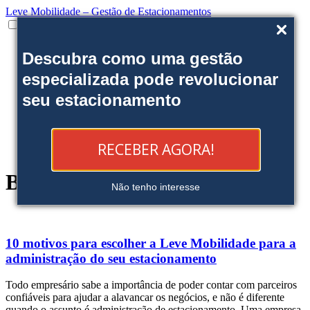
Leve Mobilidade – Gestão de Estacionamentos
Institucional
Descubra como uma gestão
Onde estamos
Nossas soluções
especializada pode revolucionar
Clientes
seu estacionamento
Fale Conosco
Trabalhe conosco
Ofereça uma área
Blog
RECEBER AGORA!
Reserve sua Vaga
Blog
Não tenho interesse
10 motivos para escolher a Leve Mobilidade para a
administração do seu estacionamento
Todo empresário sabe a importância de poder contar com parceiros
confiáveis para ajudar a alavancar os negócios, e não é diferente
quando o assunto é administração de estacionamento. Uma empresa