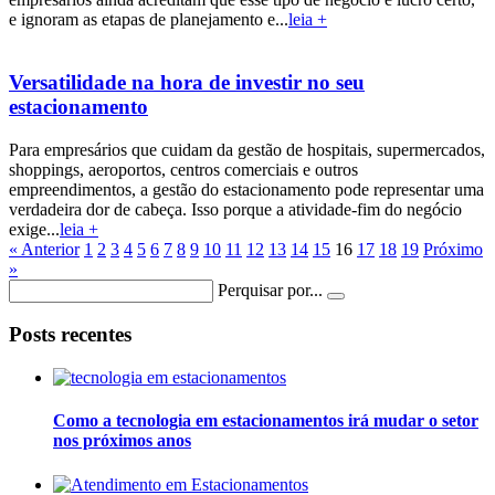
e ignoram as etapas de planejamento e...
leia +
Versatilidade na hora de investir no seu
estacionamento
Para empresários que cuidam da gestão de hospitais, supermercados,
shoppings, aeroportos, centros comerciais e outros
empreendimentos, a gestão do estacionamento pode representar uma
verdadeira dor de cabeça. Isso porque a atividade-fim do negócio
exige...
leia +
« Anterior
1
2
3
4
5
6
7
8
9
10
11
12
13
14
15
16
17
18
19
Próximo
»
Perquisar por...
Posts recentes
Como a tecnologia em estacionamentos irá mudar o setor
nos próximos anos