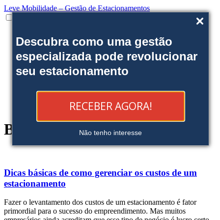
Leve Mobilidade – Gestão de Estacionamentos
Institucional
Descubra como uma gestão
Onde estamos
Nossas soluções
especializada pode revolucionar
Clientes
seu estacionamento
Fale Conosco
Trabalhe conosco
Ofereça uma área
Blog
RECEBER AGORA!
Reserve sua Vaga
Blog
Não tenho interesse
Dicas básicas de como gerenciar os custos de um
estacionamento
Fazer o levantamento dos custos de um estacionamento é fator
primordial para o sucesso do empreendimento. Mas muitos
empresários ainda acreditam que esse tipo de negócio é lucro certo,